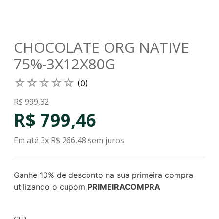
CHOCOLATE ORG NATIVE
75%-3X12X80G
☆
☆
☆
☆
☆
(
0
)
R$
999
,
32
R$
799
,
46
Em até
3
x
R$
266
,
48
sem juros
Ganhe 10% de desconto na sua primeira compra
utilizando o cupom
PRIMEIRACOMPRA
CEP