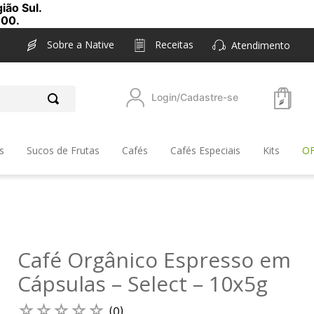
ião Sul.
,00.
Sobre a Native
Receitas
Atendimento
Login/Cadastre-se
s
Sucos de Frutas
Cafés
Cafés Especiais
Kits
O
Café Orgânico Espresso em
Cápsulas – Select – 10x5g
☆
☆
☆
☆
☆
(
0
)