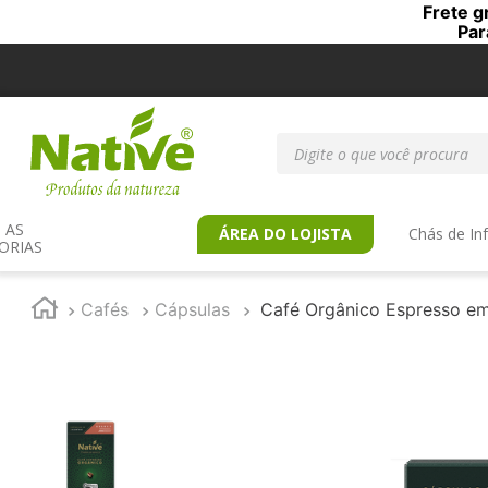
Frete g
Par
Digite o que você procur
AS 
ÁREA DO LOJISTA
Chás de In
ORIAS
Cafés
Cápsulas
Café Orgânico Espresso em