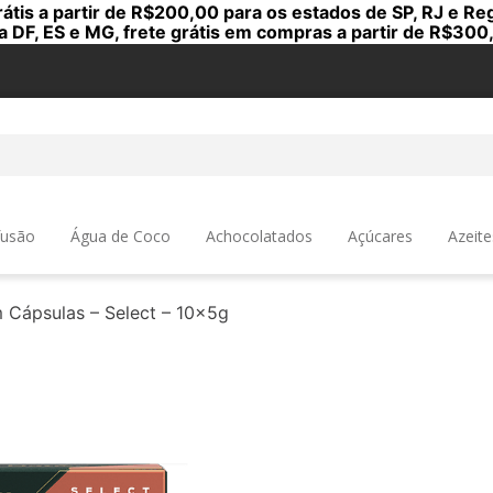
rátis a partir de R$200,00 para os estados de SP, RJ e Reg
a DF, ES e MG, frete grátis em compras a partir de R$300
a
fusão
Água de Coco
Achocolatados
Açúcares
Azeite
 Cápsulas – Select – 10x5g