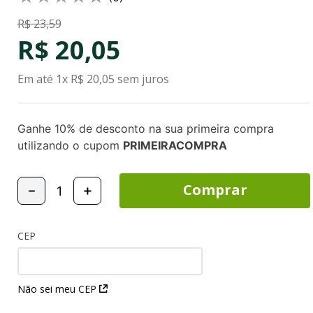
R$
23
,
59
R$
20
,
05
Em até
1
x
R$
20
,
05
sem juros
Ganhe 10% de desconto na sua primeira compra
utilizando o cupom
PRIMEIRACOMPRA
Comprar
－
＋
CEP
Não sei meu CEP