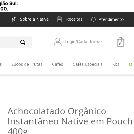
ião Sul.
,00.
Sobre a Native
Receitas
Atendimento
Login/Cadastre-se
s
Sucos de Frutas
Cafés
Cafés Especiais
Kits
O
Achocolatado Orgânico
Instantâneo Native em Pouch
400g