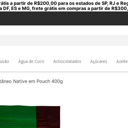
rátis a partir de R$200,00 para os estados de SP, RJ e Reg
a DF, ES e MG, frete grátis em compras a partir de R$300
a
fusão
Água de Coco
Achocolatados
Açúcares
Azeite
ntâneo Native em Pouch 400g