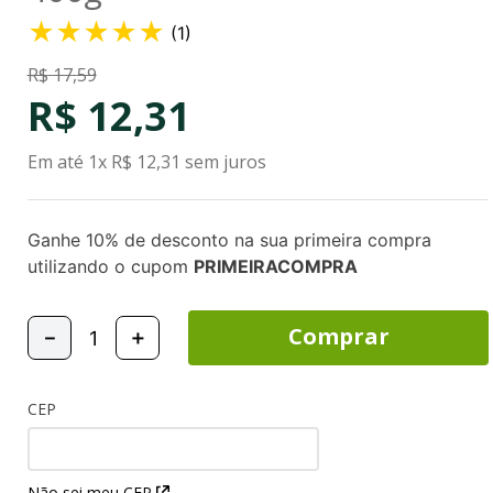
★
★
★
★
★
(
1
)
R$
17
,
59
R$
12
,
31
Em até
1
x
R$
12
,
31
sem juros
Ganhe 10% de desconto na sua primeira compra
utilizando o cupom
PRIMEIRACOMPRA
Comprar
－
＋
CEP
Não sei meu CEP