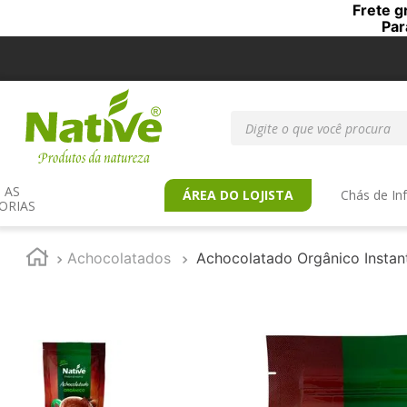
Frete g
Par
Digite o que você procur
AS 
ÁREA DO LOJISTA
Chás de In
ORIAS
Achocolatados
Achocolatado Orgânico Insta