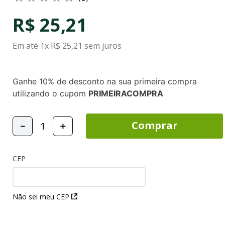
R$
25
,
21
Em até
1
x
R$
25
,
21
sem juros
Ganhe 10% de desconto na sua primeira compra
utilizando o cupom
PRIMEIRACOMPRA
Comprar
－
＋
CEP
Não sei meu CEP