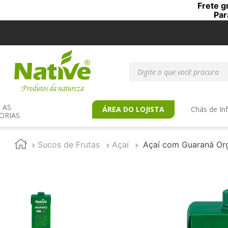
Frete g
Par
Digite o que você procur
AS 
ÁREA DO LOJISTA
Chás de In
ORIAS
Sucos de Frutas
Açaí
Açaí com Guaraná Org