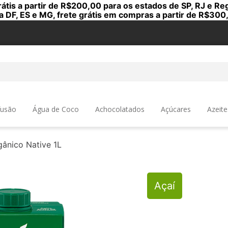
rátis a partir de R$200,00 para os estados de SP, RJ e Reg
a DF, ES e MG, frete grátis em compras a partir de R$300
a
fusão
Água de Coco
Achocolatados
Açúcares
Azeite
ânico Native 1L
Açaí