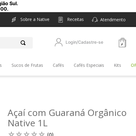
ião Sul.
,00.
Sobre a Native
Receitas
Atendimento
Login/Cadastre-se
s
Sucos de Frutas
Cafés
Cafés Especiais
Kits
O
Açaí com Guaraná Orgânico
Native 1L
☆
☆
☆
☆
☆
(
0
)