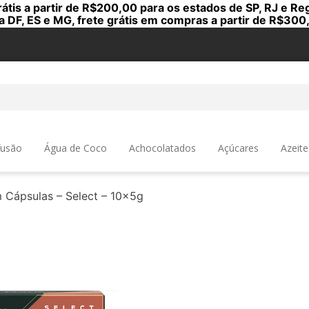
rátis a partir de R$200,00 para os estados de SP, RJ e Reg
a DF, ES e MG, frete grátis em compras a partir de R$300
a
fusão
Água de Coco
Achocolatados
Açúcares
Azeite
 Cápsulas – Select – 10x5g