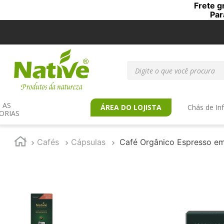
Frete g
Par
Digite o que você procur
AS 
ÁREA DO LOJISTA
Chás de In
ORIAS
Cafés
Cápsulas
Café Orgânico Espresso em