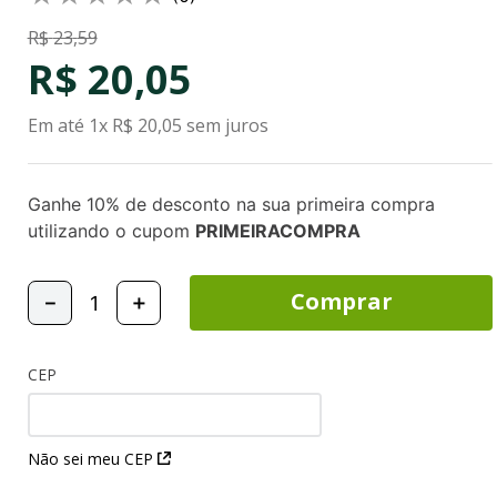
R$
23
,
59
R$
20
,
05
Em até
1
x
R$
20
,
05
sem juros
Ganhe 10% de desconto na sua primeira compra
utilizando o cupom
PRIMEIRACOMPRA
Comprar
－
＋
CEP
Não sei meu CEP