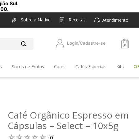
ião Sul.
,00.
Sobre a Native
Receitas
Atendimento
Login/Cadastre-se
s
Sucos de Frutas
Cafés
Cafés Especiais
Kits
O
Café Orgânico Espresso em
Cápsulas – Select – 10x5g
☆
☆
☆
☆
☆
(
0
)