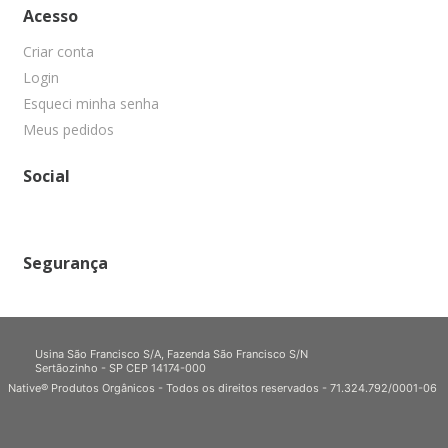
Acesso
Criar conta
Login
Esqueci minha senha
Meus pedidos
Social
Segurança
Usina São Francisco S/A, Fazenda São Francisco S/N
Sertãozinho - SP CEP 14174-000
Native® Produtos Orgânicos - Todos os direitos reservados - 71.324.792/0001-06