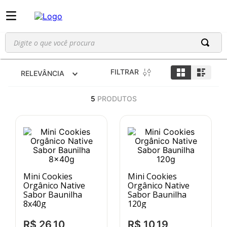
Digite o que você procura
FILTRAR
RELEVÂNCIA
5
PRODUTOS
Mini Cookies
Mini Cookies
Orgânico Native
Orgânico Native
Sabor Baunilha
Sabor Baunilha
8x40g
120g
R$
26
,
10
R$
10
,
19