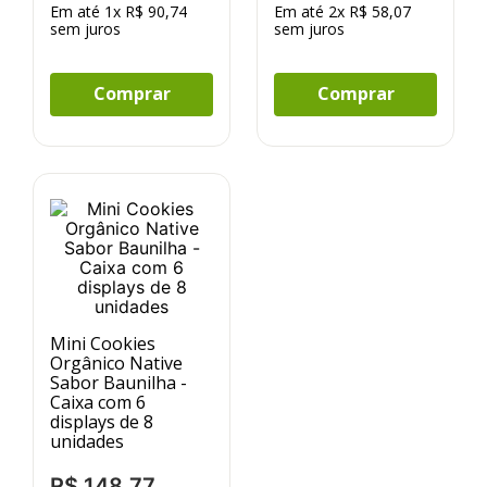
Em até
1
x
R$
90
,
74
Em até
2
x
R$
58
,
07
sem juros
sem juros
Comprar
Comprar
Mini Cookies
Orgânico Native
Sabor Baunilha -
Caixa com 6
displays de 8
unidades
R$
148
,
77