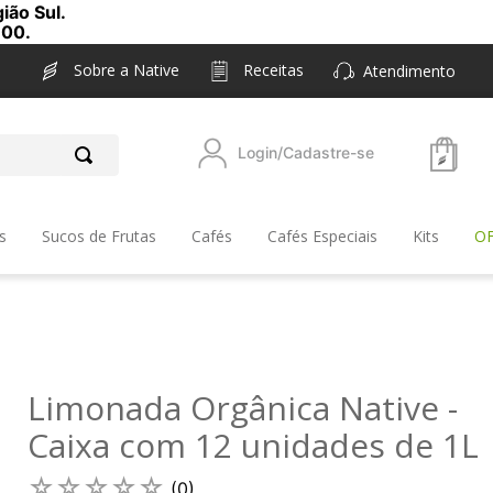
ião Sul.
,00.
Sobre a Native
Receitas
Atendimento
Login/Cadastre-se
s
Sucos de Frutas
Cafés
Cafés Especiais
Kits
O
Limonada Orgânica Native -
Caixa com 12 unidades de 1L
☆
☆
☆
☆
☆
(
0
)