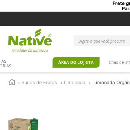
Frete g
Par
Digite o que você procur
AS 
ÁREA DO LOJISTA
Chás de In
ORIAS
Sucos de Frutas
Limonada
Limonada Orgâni