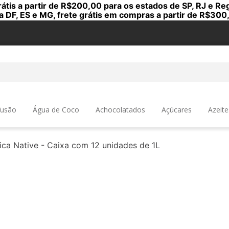
rátis a partir de R$200,00 para os estados de SP, RJ e Reg
a DF, ES e MG, frete grátis em compras a partir de R$300
a
fusão
Água de Coco
Achocolatados
Açúcares
Azeite
ca Native - Caixa com 12 unidades de 1L