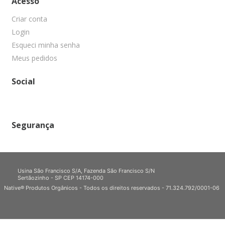
Acesso
Criar conta
Login
Esqueci minha senha
Meus pedidos
Social
Segurança
Usina São Francisco S/A, Fazenda São Francisco S/N
Sertãozinho - SP CEP 14174-000
Native® Produtos Orgânicos - Todos os direitos reservados - 71.324.792/0001-06