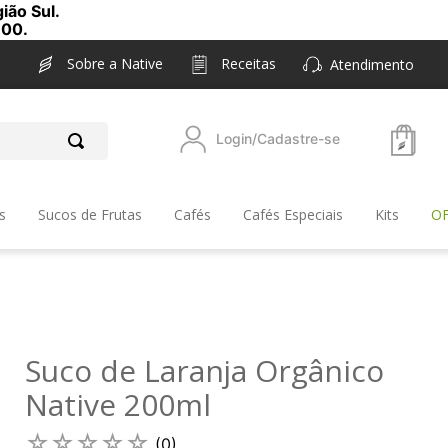
ião Sul.
,00.
Sobre a Native
Receitas
Atendimento
Login/Cadastre-se
s
Sucos de Frutas
Cafés
Cafés Especiais
Kits
O
Suco de Laranja Orgânico
Native 200ml
☆
☆
☆
☆
☆
(
0
)