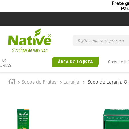
Frete g
Par
Digite o que você procur
AS 
ÁREA DO LOJISTA
Chás de In
ORIAS
Sucos de Frutas
Laranja
Suco de Laranja O