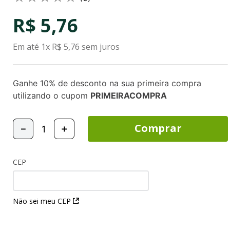
R$
5
,
76
Em até
1
x
R$
5
,
76
sem juros
Ganhe 10% de desconto na sua primeira compra
utilizando o cupom
PRIMEIRACOMPRA
Comprar
－
＋
CEP
Não sei meu CEP