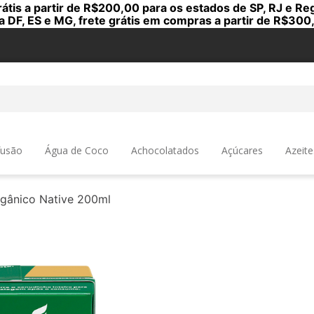
rátis a partir de R$200,00 para os estados de SP, RJ e Reg
a DF, ES e MG, frete grátis em compras a partir de R$300
a
fusão
Água de Coco
Achocolatados
Açúcares
Azeite
rgânico Native 200ml