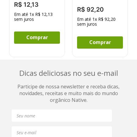
R$
12
,
13
R$
92
,
20
Em até
1
x
R$
12
,
13
sem juros
Em até
1
x
R$
92
,
20
sem juros
Comprar
Comprar
Dicas deliciosas no seu e-mail
Participe de nossa newsletter e receba dicas,
novidades, receitas e muito mais do mundo
orgânico Native.