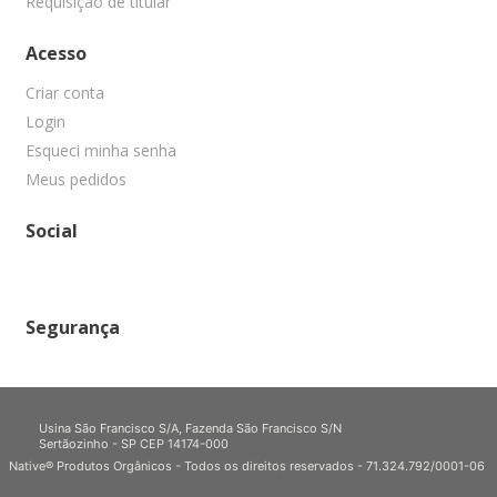
Requisição de titular
Acesso
Criar conta
Login
Esqueci minha senha
Meus pedidos
Social
Segurança
Usina São Francisco S/A, Fazenda São Francisco S/N
Sertãozinho - SP CEP 14174-000
Native® Produtos Orgânicos - Todos os direitos reservados - 71.324.792/0001-06